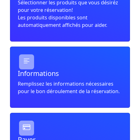
Sélectionner les produits que vous désiréz
pour votre réservation!
Les produits disponibles sont
automatiquement affichés pour aider.
Informations
Remplissez les informations nécessaires
pour le bon déroulement de la réservation.
Payer