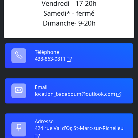
Vendredi - 17-20h
Samedi* - fermé
Dimanche- 9-20h
Téléphone
438-863-0811
Email
location_badaboum@outlook.com
Adresse
424 rue Val d’Or, St-Marc-sur-Richelieu